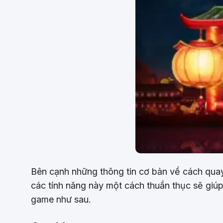
Bên cạnh những thông tin cơ bản về cách qua
các tính năng này một cách thuần thục sẽ giúp 
game như sau.