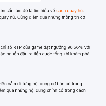
tiên cần làm đó là tìm hiểu về
cách quay hũ
.
 quay hũ. Cùng điểm qua những thông tin cơ
 vì chỉ số RTP của game đạt ngưỡng 96.56% với
bảo nguồn đầu ra tiền cược tổng khi khám phá
việc nắm rõ từng nội dung cơ bản có trong
ểm qua những nội dung chính có trong cách