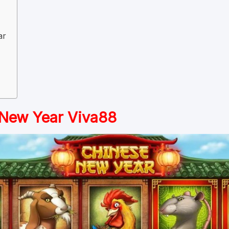
ar
 New Year Viva88