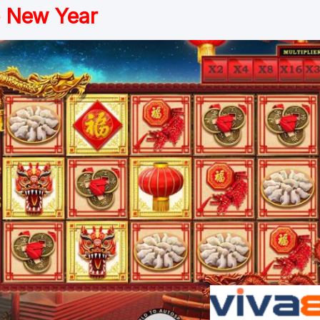
 New Year