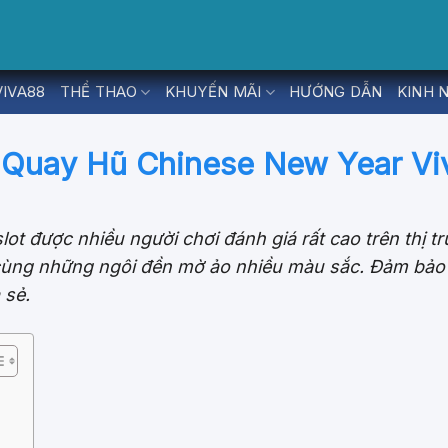
VIVA88
THỂ THAO
KHUYẾN MÃI
HƯỚNG DẪN
KINH 
Quay Hũ Chinese New Year Vi
t được nhiều người chơi đánh giá rất cao trên thị t
 cùng những ngôi đền mờ ảo nhiều màu sắc. Đảm bảo đ
 sẻ.