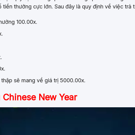
tiền thưởng cực lớn. Sau đây là quy định về việc trả 
hưởng 100.00x.
x.
.
0x.
 thập sẽ mang về giá trị 5000.00x.
g Chinese New Year