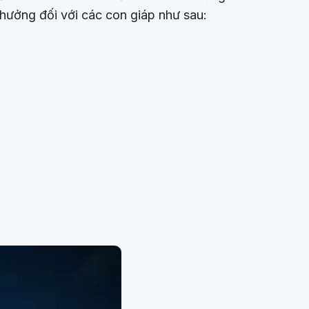
thưởng đối với các con giáp như sau: