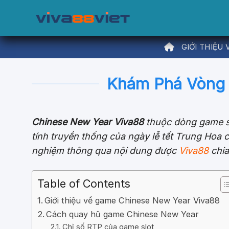
Bỏ
qua
nội
GIỚI THIỆU 
dung
Khám Phá Vòng 
Chinese New Year Viva88
thuộc dòng game slo
tính truyền thống của ngày lễ tết Trung Hoa
nghiệm thông qua nội dung được
Viva88
chia
Table of Contents
Giới thiệu về game Chinese New Year Viva88
Cách quay hũ game Chinese New Year
Chỉ số RTP của game slot