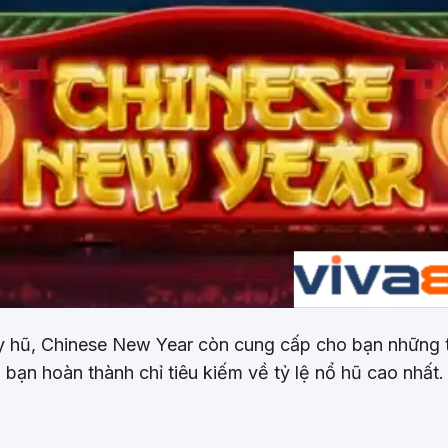
y hũ, Chinese New Year còn cung cấp cho bạn những t
bạn hoàn thành chỉ tiêu kiếm về tỷ lệ nổ hũ cao nhất.